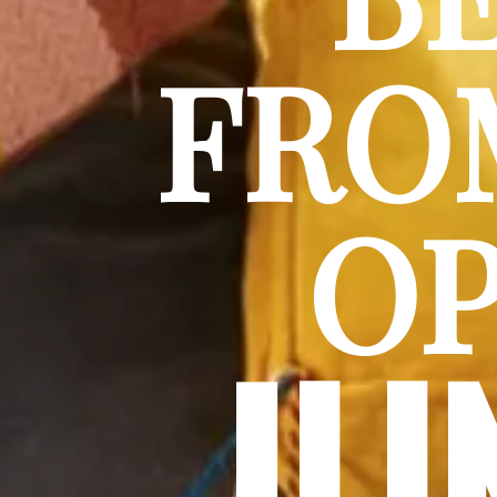
FROM
O
JU