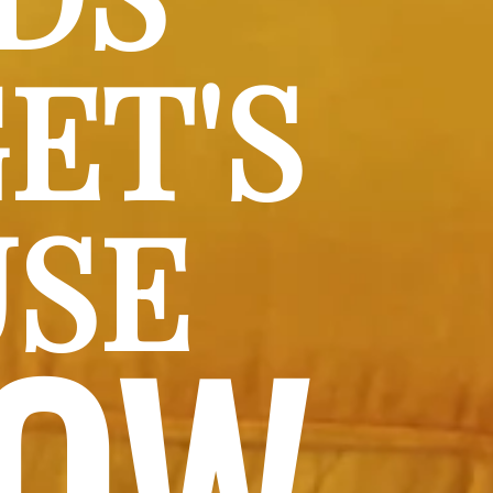
T'S 
SE
LOW