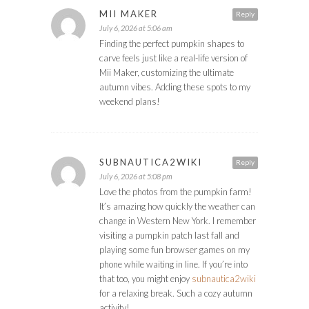
MII MAKER
Reply
July 6, 2026 at 5:06 am
Finding the perfect pumpkin shapes to
carve feels just like a real-life version of
Mii Maker, customizing the ultimate
autumn vibes. Adding these spots to my
weekend plans!
SUBNAUTICA2WIKI
Reply
July 6, 2026 at 5:08 pm
Love the photos from the pumpkin farm!
It’s amazing how quickly the weather can
change in Western New York. I remember
visiting a pumpkin patch last fall and
playing some fun browser games on my
phone while waiting in line. If you’re into
that too, you might enjoy
subnautica2wiki
for a relaxing break. Such a cozy autumn
activity!