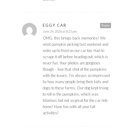
EGGY CAR
Reply
June 24, 2026 at 8:25 pm
OMG, this brings back memories! We
went pumpkin picking last weekend and
woke up to frost on our car too. Had to
scrape it off before heading out, which is
never fun. Your photos are gorgeous
though – love that shot of the pumpkins
with the leaves. I’m always so impressed
by how many people bring their kids and
dogs to these farms. Our dog kept trying
to roll in the pumpkins, which was
hilarious but not so great for the car ride
home! Have fun with all your fall
activities!