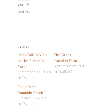
new
new
new
new
new
friend
in
window)
window)
window)
window)
window)
(Opens
Like this:
new
in
window)
new
Loading...
window)
Related
Hello Fall! A Visit
The Great
to the Pumpkin
Pumpkin Farm
September 29, 2018
Patch
In "Buffalo"
September 23, 2016
In "Family"
Fox’s First
Pumpkin Patch
October 28, 2015
In "Family"