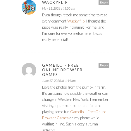
WACKYFLIP
Reply
May 11, 2026 at 3:30 am
Even though it took me some time to read
every comment
Wacky flip
, I thought the
piece was really intriguing. For me, and
I’m sure for everyone else here, it was
really beneficial!
GAMEILO - FREE
Reply
ONLINE BROWSER
GAMES
June 17, 2026 at 1:44 am
Love the photos from the pumpkin farm!
It’s amazing how quickly the weather can
change in Western New York. I remember
visiting a pumpkin patch last fall and
playing some fun
Gameilo – Free Online
Browser Games
on my phone while
waiting in line. Such a cozy autumn
activity!