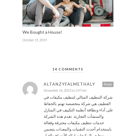
We Bought a House!
October 15, 2019
14 COMMENTS
ALTANZYFALMETHALY
Reply
November 16, 2023 at 2:47 am
شركة التنظيف المثالي لتنظيف مكيفات في
القطيف هي شركة متخصصة تهتم بالحفاظ
على أداء ونظافة أنظمة التكييف في المنازل
والمنشآت التجارية. تقدم هذه الشركة
خدمات تنظيف مكيفات محترفة وفعالة
باستخدام أحدث التقنيات والمعدات.يتضمن
تنظيف المكيفات إزالة الأوساخ والغبار