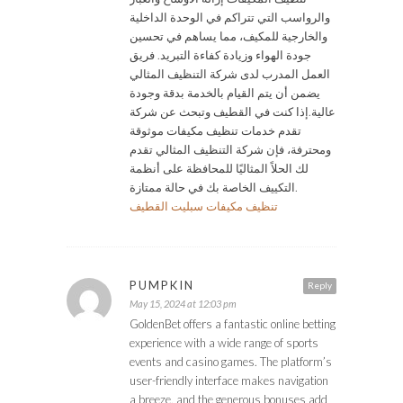
والرواسب التي تتراكم في الوحدة الداخلية
والخارجية للمكيف، مما يساهم في تحسين
جودة الهواء وزيادة كفاءة التبريد. فريق
العمل المدرب لدى شركة التنظيف المثالي
يضمن أن يتم القيام بالخدمة بدقة وجودة
عالية.إذا كنت في القطيف وتبحث عن شركة
تقدم خدمات تنظيف مكيفات موثوقة
ومحترفة، فإن شركة التنظيف المثالي تقدم
لك الحلاً المثاليًا للمحافظة على أنظمة
التكييف الخاصة بك في حالة ممتازة.
تنظيف مكيفات سبليت القطيف
PUMPKIN
Reply
May 15, 2024 at 12:03 pm
GoldenBet offers a fantastic online betting
experience with a wide range of sports
events and casino games. The platform’s
user-friendly interface makes navigation
a breeze, and the generous bonuses add