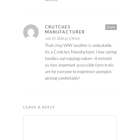
CRUTCHES
Reply
MANUFACTURER
July 23, 2026 at 1:58 am
That crisp WNY weather is unbeatable.
As a Crutches Manufacturer, I love seeing
families out enjoying nature—it reminds
us how important accessible farm trails
are for everyone to experience pumpkin
picking comfortably!
LEAVE A REPLY