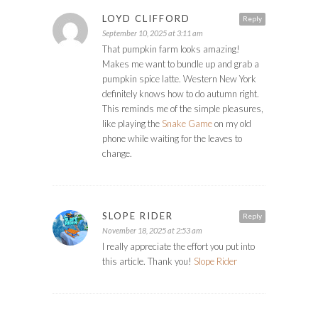
LOYD CLIFFORD
Reply
September 10, 2025 at 3:11 am
That pumpkin farm looks amazing!
Makes me want to bundle up and grab a
pumpkin spice latte. Western New York
definitely knows how to do autumn right.
This reminds me of the simple pleasures,
like playing the
Snake Game
on my old
phone while waiting for the leaves to
change.
SLOPE RIDER
Reply
November 18, 2025 at 2:53 am
I really appreciate the effort you put into
this article. Thank you!
Slope Rider